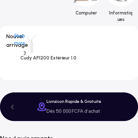
Computer
Informatiq
ues
Nouvel
Shop
more
arrivage
Cudy AP1200 Extérieur 1.0
C
3
Livraison Rapide & Gratuite
Dès 50 000 FCFA d’achat