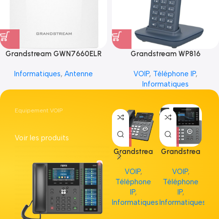
Grandstream GWN7660ELR
Grandstream WP816
Informatiques
,
Antenne
VOIP
,
Téléphone IP
,
Informatiques
Equipement VOIP
Voir les produits
Grandstrea
Grandstrea
Gr
m GRP2613
m GRP2615
m 
VOIP
,
VOIP
,
Téléphone
Téléphone
Té
IP
,
IP
,
Informatiques
Informatiques
Inf