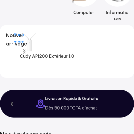
Computer
Informatiq
ues
Nouvel
Shop
more
arrivage
Cudy AP1200 Extérieur 1.0
C
3
Livraison Rapide & Gratuite
Dès 50 000 FCFA d’achat