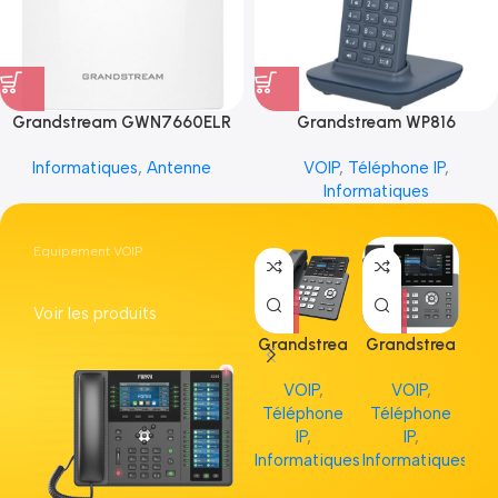
Grandstream GWN7660ELR
Grandstream WP816
Informatiques
,
Antenne
VOIP
,
Téléphone IP
,
Informatiques
Equipement VOIP
Voir les produits
Grandstrea
Grandstrea
Gr
m GRP2613
m GRP2615
m 
VOIP
,
VOIP
,
Téléphone
Téléphone
Té
IP
,
IP
,
Informatiques
Informatiques
Inf