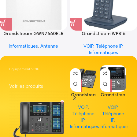
Grandstream GWN7660ELR
Grandstream WP816
Informatiques
,
Antenne
VOIP
,
Téléphone IP
,
Informatiques
Equipement VOIP
Voir les produits
Grandstrea
Grandstrea
Gr
m GRP2613
m GRP2615
m 
VOIP
,
VOIP
,
Téléphone
Téléphone
Té
IP
,
IP
,
Informatiques
Informatiques
Inf