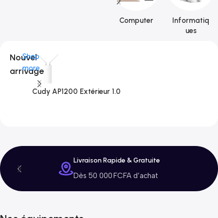
Computer
Informatiq
ues
Nouvel
Shop
more
arrivage
Cudy AP1200 Extérieur 1.0
C
3
Livraison Rapide & Gratuite
Dès 50 000 FCFA d’achat