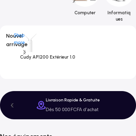
Computer
Informatiq
ues
Nouvel
Shop
more
arrivage
Cudy AP1200 Extérieur 1.0
C
3
Livraison Rapide & Gratuite
Dès 50 000 FCFA d’achat