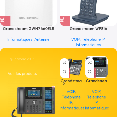
Grandstream GWN7660ELR
Grandstream WP816
Informatiques
,
Antenne
VOIP
,
Téléphone IP
,
Informatiques
Equipement VOIP
Voir les produits
Grandstrea
Grandstrea
Gr
m GRP2613
m GRP2615
m 
VOIP
,
VOIP
,
Téléphone
Téléphone
Té
IP
,
IP
,
Informatiques
Informatiques
Inf