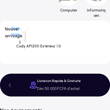
Computer
Informatiq
ues
Nouvel
Shop
more
arrivage
Cudy AP1200 Extérieur 1.0
C
3
Livraison Rapide & Gratuite
Dès 50 000 FCFA d’achat