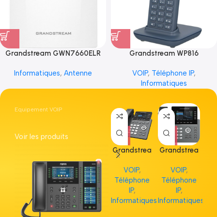
Grandstream GWN7660ELR
Grandstream WP816
Informatiques
,
Antenne
VOIP
,
Téléphone IP
,
Informatiques
Equipement VOIP
Voir les produits
Grandstrea
Grandstrea
Gr
m GRP2613
m GRP2615
m 
VOIP
,
VOIP
,
Téléphone
Téléphone
Té
IP
,
IP
,
Informatiques
Informatiques
Inf