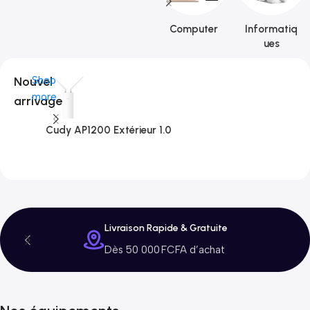
Computer
Informatiq
ues
Nouvel
Shop
more
arrivage
Cudy AP1200 Extérieur 1.0
C
3
Livraison Rapide & Gratuite
Dès 50 000 FCFA d’achat