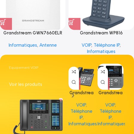
Grandstream GWN7660ELR
Grandstream WP816
Informatiques
,
Antenne
VOIP
,
Téléphone IP
,
Informatiques
Equipement VOIP
Voir les produits
Grandstrea
Grandstrea
Gr
m GRP2613
m GRP2615
m 
VOIP
,
VOIP
,
Téléphone
Téléphone
Té
IP
,
IP
,
Informatiques
Informatiques
Inf