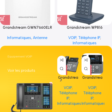
Grandstream GWN7660ELR
Grandstream WP816
Informatiques
,
Antenne
VOIP
,
Téléphone IP
,
Informatiques
Equipement VOIP
Voir les produits
Grandstrea
Grandstrea
Gr
m GRP2613
m GRP2615
m 
VOIP
,
VOIP
,
Téléphone
Téléphone
Té
IP
,
IP
,
Informatiques
Informatiques
Inf