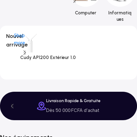
Computer
Informatiq
ues
Nouvel
Shop
more
arrivage
Cudy AP1200 Extérieur 1.0
C
3
Livraison Rapide & Gratuite
Dès 50 000 FCFA d’achat