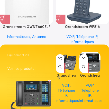
Grandstream GWN7660ELR
Grandstream WP816
Informatiques
,
Antenne
VOIP
,
Téléphone IP
,
Informatiques
Equipement VOIP
Voir les produits
Grandstrea
Grandstrea
Gr
m GRP2613
m GRP2615
m 
VOIP
,
VOIP
,
Téléphone
Téléphone
Té
IP
,
IP
,
Informatiques
Informatiques
Inf