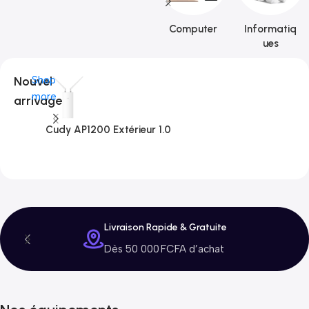
Computer
Informatiq
ues
Nouvel
Shop
more
arrivage
Cudy AP1200 Extérieur 1.0
C
3
Livraison Rapide & Gratuite
Dès 50 000 FCFA d’achat