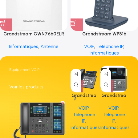
Grandstream GWN7660ELR
Grandstream WP816
Informatiques
,
Antenne
VOIP
,
Téléphone IP
,
Informatiques
Equipement VOIP
Voir les produits
Grandstrea
Grandstrea
Gr
m GRP2613
m GRP2615
m 
VOIP
,
VOIP
,
Téléphone
Téléphone
Té
IP
,
IP
,
Informatiques
Informatiques
Inf