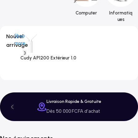
Computer
Informatiq
ues
Nouvel
Shop
more
arrivage
Cudy AP1200 Extérieur 1.0
C
3
Livraison Rapide & Gratuite
Dès 50 000 FCFA d’achat