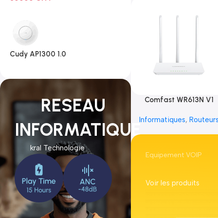
Cudy AP1300 1.0
RESEAU
Comfast WR613N V1
Informatiques
,
Routeur
INFORMATIQUE
kral Technologie
Equipement VOIP
Voir les produits