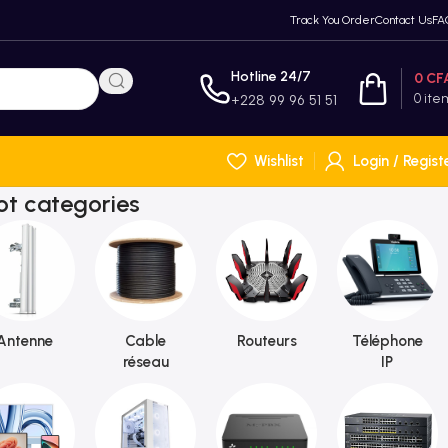
Track You Order
Contact Us
FA
Hotline 24/7
0
CF
0
ite
+228 99 96 51 51
Wishlist
Login / Regist
ot categories
Antenne
Cable
Routeurs
Téléphone
réseau
IP