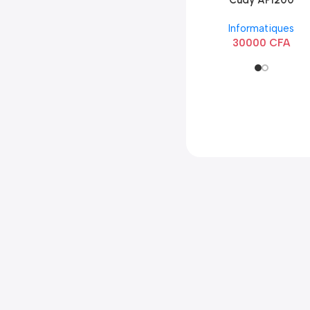
Cudy AP1200
Extérieur Wi-Fi
Informatiques
AC1200
30000
CFA