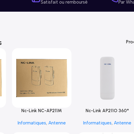
Satisfait ou remboursé
Par Wh
s
Pro
Nc-Link NC-AP211M
Nc-Link AP211O 360°
e
Informatiques
,
Antenne
Informatiques
,
Antenne