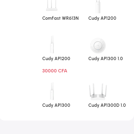
Comfast WR613N
Cudy AP1200
V1
Extérieur 1.0
Cudy AP1200
Cudy AP1300 1.0
Extérieur Wi-Fi
30000
CFA
AC1200
Cudy AP1300
Cudy AP1300D 1.0
Extérieur 1.0