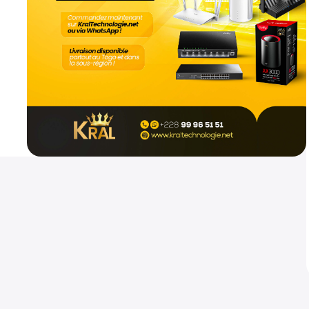
Mikrotik hap ax2
Routeurs
800
CFA