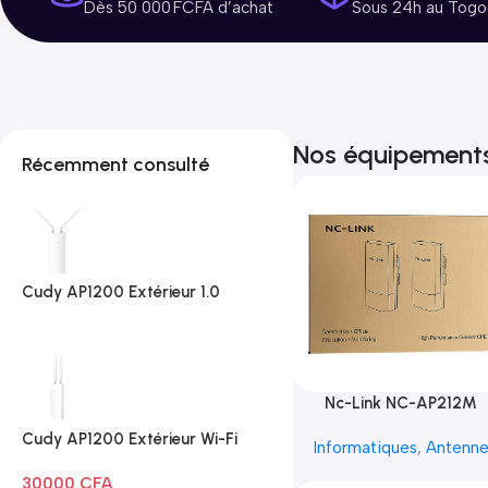
Dès 50 000 FCFA d’achat
Sous 24h au Togo
Nos équipement
Récemment consulté
Cudy AP1200 Extérieur 1.0
Nc-Link NC-AP212M
Cudy AP1200 Extérieur Wi-Fi
Informatiques
,
Antenn
AC1200
30000
CFA