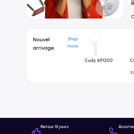
C
Nouvel
Shop
more
arrivage
Cudy AP1200
C
Extérieur 1.0
Ex
3
A
Retour 15 jours
Assista