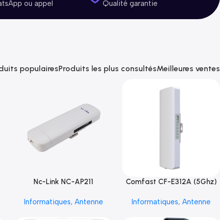
atsApp ou appel
Qualité garantie
duits populaires
Produits les plus consultés
Meilleures ventes
Nc-Link NC-AP211
Comfast CF-E312A (5Ghz)
Informatiques
,
Antenne
Informatiques
,
Antenne