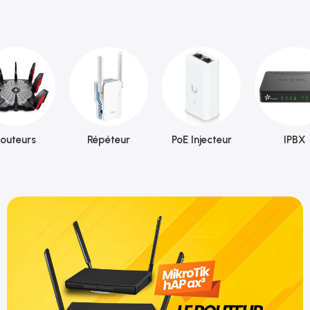
outeurs
Répéteur
PoE Injecteur
IPBX