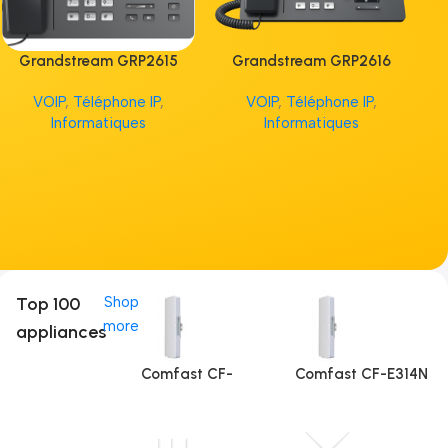
Grandstream GRP2615
Grandstream GRP2616
G
VOIP
,
Téléphone IP
,
VOIP
,
Téléphone IP
,
V
Informatiques
Informatiques
Top 100
Shop
more
appliances
Comfast CF-
Comfast CF-E314N
E312A (5Ghz)
V2