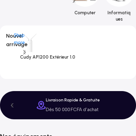
Computer
Informatiq
ues
Nouvel
Shop
more
arrivage
Cudy AP1200 Extérieur 1.0
C
3
Livraison Rapide & Gratuite
Dès 50 000 FCFA d’achat