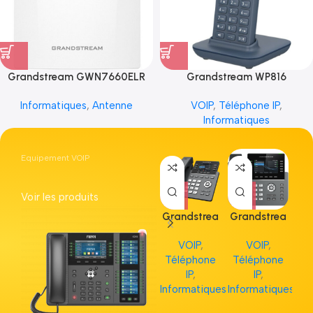
Grandstream GWN7660ELR
Grandstream WP816
Informatiques
,
Antenne
VOIP
,
Téléphone IP
,
Informatiques
Equipement VOIP
Voir les produits
Grandstrea
Grandstrea
Gr
m GRP2613
m GRP2615
m 
VOIP
,
VOIP
,
Téléphone
Téléphone
Té
IP
,
IP
,
Informatiques
Informatiques
Inf