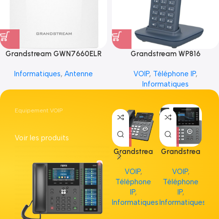
Grandstream GWN7660ELR
Grandstream WP816
Informatiques
,
Antenne
VOIP
,
Téléphone IP
,
Informatiques
Equipement VOIP
Voir les produits
Grandstrea
Grandstrea
Gr
m GRP2613
m GRP2615
m 
VOIP
,
VOIP
,
Téléphone
Téléphone
Té
IP
,
IP
,
Informatiques
Informatiques
Inf