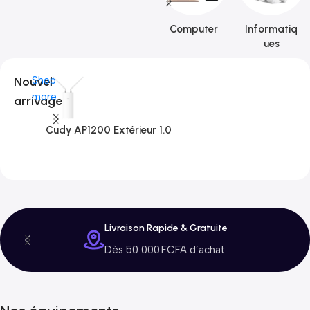
Computer
Informatiq
ues
Nouvel
Shop
more
arrivage
Cudy AP1200 Extérieur 1.0
C
3
Livraison Rapide & Gratuite
Dès 50 000 FCFA d’achat